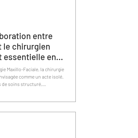
aboration entre
t le chirurgien
t essentielle en
nathique
ie Maxillo-Faciale, la chirurgie
envisagée comme un acte isolé.
s de soins structuré,