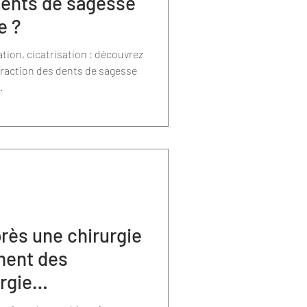
 dents de sagesse
Chirurgie mini-invasive
e ?
tion, cicatrisation : découvrez
xtraction des dents de sagesse
ogie
Implantologie
.
laire
près une chirurgie
ment des
rgie
 : comment bien