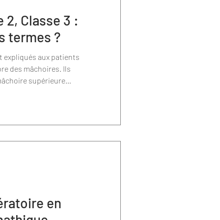
 2, Classe 3 :
es termes ?
 expliqués aux patients
re des mâchoires. Ils
 mâchoire supérieure
érieure (mandibule).
ératoire en
nathique