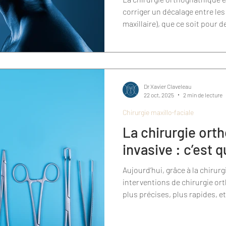
corriger un décalage entre le
maxillaire), que ce soit pour 
(mastication, respiration, occ
harmonie du visage).
Dr Xavier Claveleau
22 oct. 2025
2 min de lecture
Chirurgie maxillo-faciale
La chirurgie ort
invasive : c’est q
Aujourd’hui, grâce à la chirurg
interventions de chirurgie o
plus précises, plus rapides, e
patients.