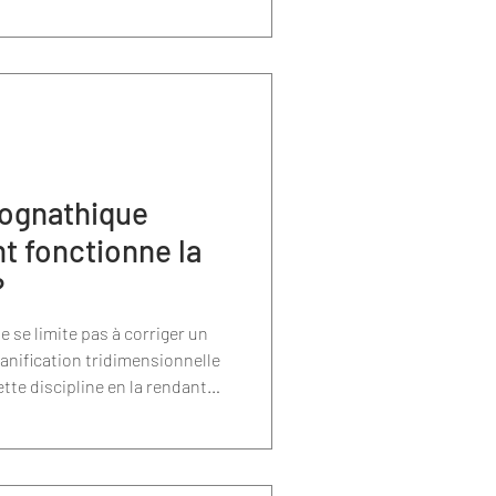
Elle ne repose plus
eropératoire du chirurgien,
umérique extrêmement précise
sécuriser chaque étape du
hognathique
t fonctionne la
?
 se limite pas à corriger un
anification tridimensionnelle
te discipline en la rendant
et plus personnalisée.