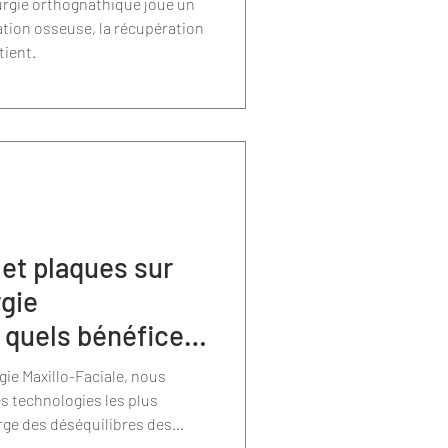
urgie orthognathique joue un
riser la
sation osseuse, la récupération
tient.
et plaques sur
gie
 quels bénéfices
gie Maxillo-Faciale, nous
les technologies les plus
rge des déséquilibres des
ognathique a considérablement