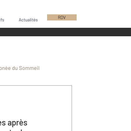
RDV
ifs
Actualités
pnée du Sommeil
e
Implants
ntions CBCMF Bordeaux
es après