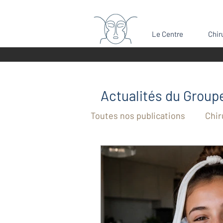
Le Centre
Chir
Actualités du Grou
Toutes nos publications
Chir
Bosse du nez
Rétrognat
Dents de sagesse
Chiru