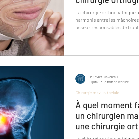
La chirurgie orthognathique a 
harmonie entre les mâchoires,
osseux responsables de troub
fonctionnels (mastication, res
chirurgie, minutieusement pla
charge post-opératoire rigour
d’assurer une guérison optimale
long terme.
Dr Xavier Claveleau
19 janv.
3 min de lecture
Chirurgie maxillo-faciale
À quel moment fa
un chirurgien max
une chirurgie or
La chirurgie orthognathique es