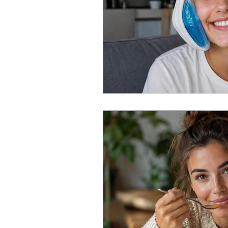
Actualités CBCMF Bordeaux
Rhinoplastie secondaire
cancer peau
Orthodonti
full arch immediate loading