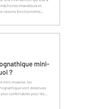
s mâchoires (mandibule et
des raisons fonctionnelles
lusion) ou esthétiques (profil,
hognathique mini-
uoi ?
ie mini-invasive, les
rthognathique sont devenues
t plus confortables pour les