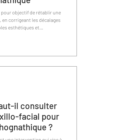
pour objectif de rétablir une
 en corrigeant les décalages
les esthétiques et
piration, phonation). Cette
nifiée, nécessite une prise en
euse et progressive, afin
 et de stabiliser le résultat à
ut-il consulter
illo-facial pour
thognathique ?
t une intervention qui vise à