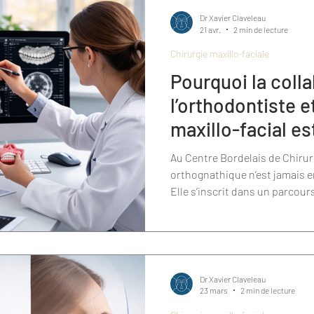
Dr Xavier Claveleau
21 avr.
2 min de lecture
Chirurgie maxillo-faciale
Pourquoi la coll
l’orthodontiste e
maxillo-facial es
chirurgie orthog
Au Centre Bordelais de Chirurg
orthognathique n’est jamais 
Elle s’inscrit dans un parcour
progressif et coordonné.
Dr Xavier Claveleau
23 mars
2 min de lecture