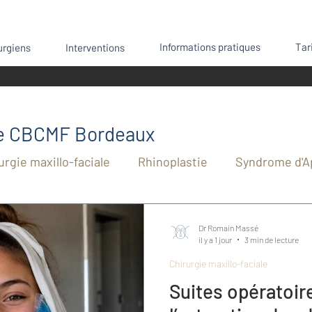
Informations pratiques
Tar
urgiens
Interventions
pe CBCMF Bordeaux
urgie maxillo-faciale
Rhinoplastie
Syndrome d'A
hie mandibulaire
Sport et chirurgie
Génioplasti
Dr Romain Massé
il y a 1 jour
3 min de lecture
Chirurgie maxillo-faciale
rgie
Anesthésie
Chirurgie cutanée
Interve
Suites opératoir