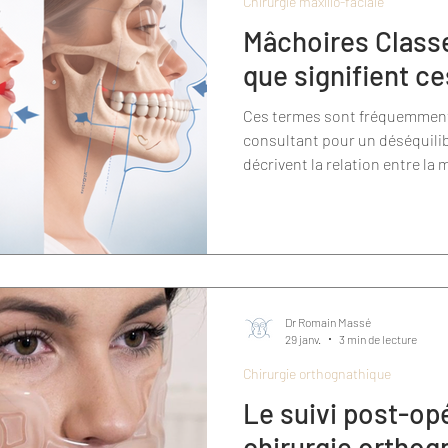
Chirurgie maxillo-faciale
Mâchoires Classe
que signifient c
Ces termes sont fréquemment
consultant pour un déséquilib
décrivent la relation entre la
(maxillaire) et la mâchoire inf
Dr Romain Massé
29 janv.
3 min de lecture
Chirurgie orthognathique
Le suivi post-op
chirurgie orthog