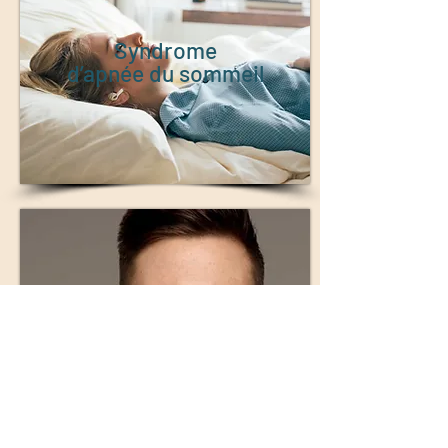
Syndrome
d’apnée du sommeil
Implants
cranio-faciaux