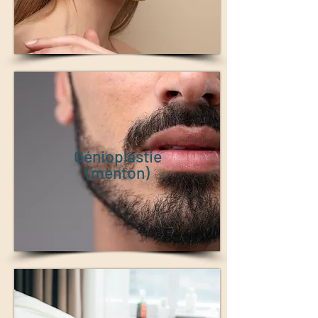
Génioplastie
(menton)