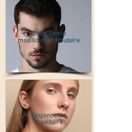
Ostéotomie
maxillo-mandibulaire
Disjonction
maxillaire