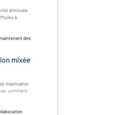
ilité diminuée 
ficiles à 
 maintenant des 
tion mixée 
de mastication 
ique, comment 
ollaboration 