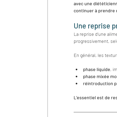
avec une diététicien
continuer à prendre 
Une reprise p
La reprise d’une alim
progressivement, selo
En général, les textu
phase liquide
, i
phase mixée mol
réintroduction p
L’essentiel est de re