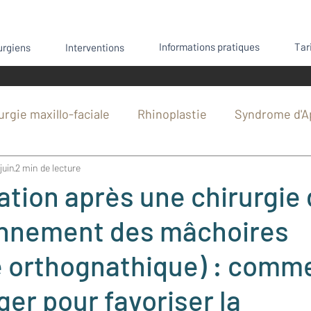
Informations pratiques
Tar
urgiens
Interventions
urgie maxillo-faciale
Rhinoplastie
Syndrome d'A
juin
2 min de lecture
hie mandibulaire
Sport et chirurgie
Génioplasti
ation après une chirurgie
onnement des mâchoires
rgie
Anesthésie
Chirurgie cutanée
Interve
e orthognathique) : comm
Chirurgie orthognathique
Fracture du nez
er pour favoriser la