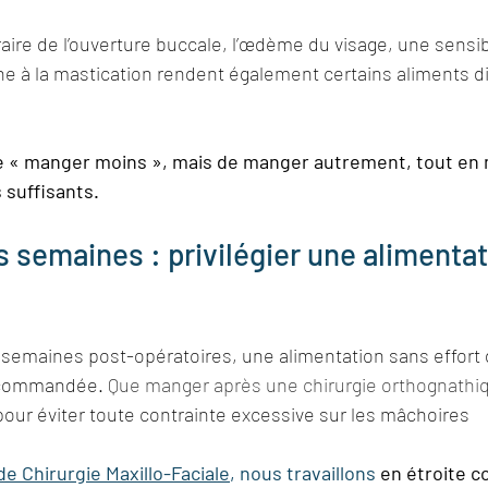
ire de l’ouverture buccale, l’œdème du visage, une sensib
e à la mastication rendent également certains aliments dif
 de « manger moins », mais de manger autrement, tout en
 suffisants.
 semaines : privilégier une alimenta
 semaines post-opératoires, une alimentation sans effort 
ecommandée. 
Que manger après une chirurgie orthognath
pour éviter toute contrainte excessive sur les mâchoires 
e Chirurgie Maxillo-Faciale
, nous travaillons
 en étroite c