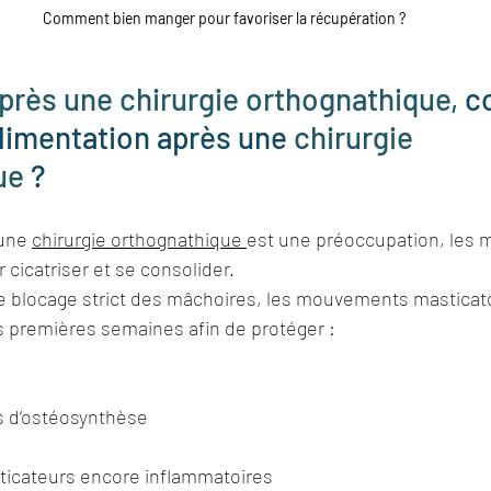
Comment bien manger pour favoriser la récupération ?
rès une chirurgie orthognathique, 
c
limentation après une 
chirurgie 
ue
 ?
une 
chirurgie orthognathique
est une préoccupation, les 
cicatriser et se consolider.
 blocage strict des mâchoires, les mouvements masticato
es premières semaines afin de protéger :
is d’ostéosynthèse
ticateurs encore inflammatoires