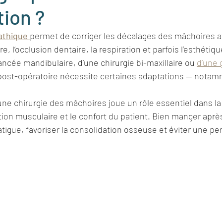
ion ?
Rhinoplastie de révision
Otoplastie
Implantaol
athique 
permet de corriger les décalages des mâchoires af
e, l’occlusion dentaire, la respiration et parfois l’esthétiqu
e
Ostéotomies mandibulaire
Ostéotomies maxil
vancée mandibulaire, d’une chirurgie bi-maxillaire ou 
d’une 
 post-opératoire nécessite certaines adaptations — notamm
une chirurgie des mâchoires joue un rôle essentiel dans la 
ion musculaire et le confort du patient. Bien manger après 
atigue, favoriser la consolidation osseuse et éviter une pe