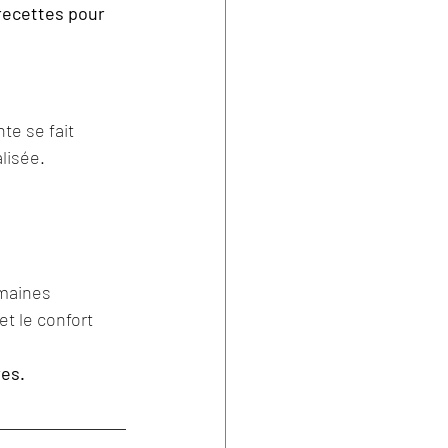
recettes pour 
te se fait 
lisée.
emaines
et le confort
res.