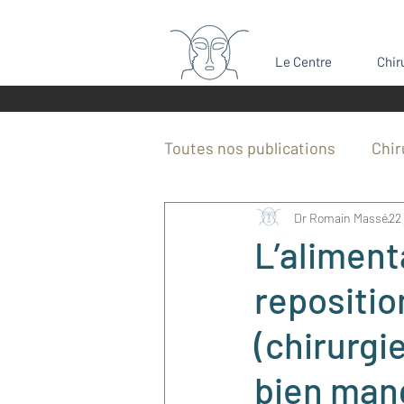
Le Centre
Chir
Toutes nos publications
Chir
Dr Romain Massé
22 
Bosse du nez
Rétrognat
L’aliment
repositi
Dents de sagesse
Chiru
(chirurgi
Actualités CBCMF Bordeaux
bien mang