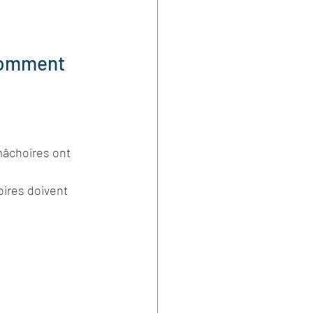
omment 
mâchoires ont 
ires doivent 