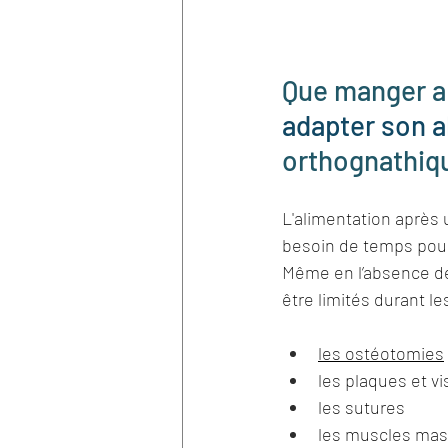
Que manger ap
adapter son a
orthognathiq
L'alimentation après 
besoin de temps pour 
Même en l’absence de
être limités durant l
les ostéotomies
les plaques et v
les sutures
les muscles mas