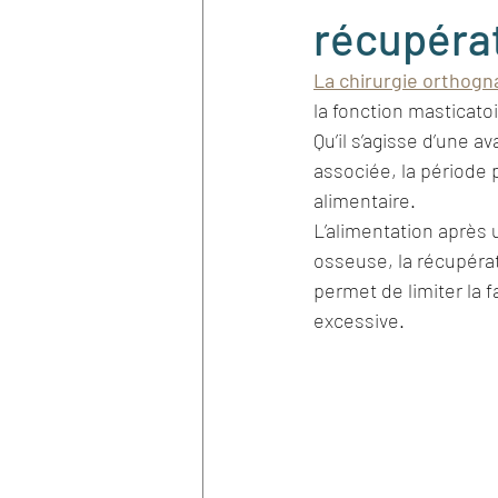
récupérat
Rhinoplastie secondaire
La chirurgie orthogn
la fonction masticatoir
cancer peau
Orthodonti
Qu’il s’agisse d’une a
associée, la période
alimentaire.
full arch immediate loading
L’alimentation après 
osseuse, la récupérat
permet de limiter la f
excessive.