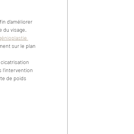
ogie
Implantologie
in d’améliorer 
e du visage. 
laire
génioplastie 
ent sur le plan 
cicatrisation 
l’intervention 
rte de poids 