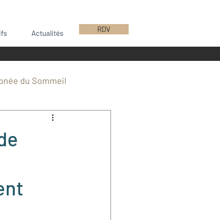
RDV
ifs
Actualités
pnée du Sommeil
e
Implants
 de
ntions CBCMF Bordeaux
ent
Chirurgie mini-invasive