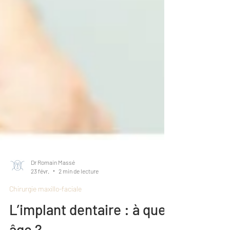
Dr Romain Massé
23 févr.
2 min de lecture
Chirurgie maxillo-faciale
L’implant dentaire : à quel