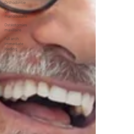
Orthodontie
Ostéotomies
mandibulaire
Ostéotomies
maxillaire
full arch
immediate
loading