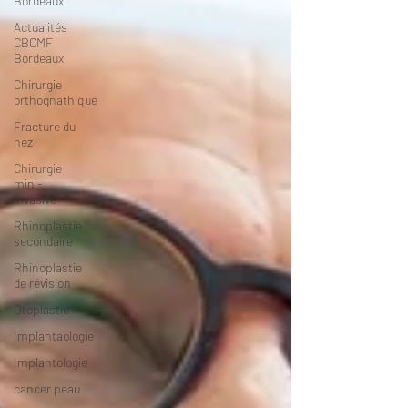
Bordeaux
Actualités
CBCMF
Bordeaux
Chirurgie
orthognathique
Fracture du
nez
Chirurgie
mini-
invasive
Rhinoplastie
secondaire
Rhinoplastie
de révision
Otoplastie
Implantaologie
Implantologie
cancer peau