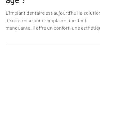
âge ?
L’implant dentaire est aujourd’hui la solution
de référence pour remplacer une dent
manquante. Il offre un confort, une esthétique
et une durabilité incomparables. Mais une
question revient souvent au cabinet : à quel
âge peut-on poser un implant dentaire ?