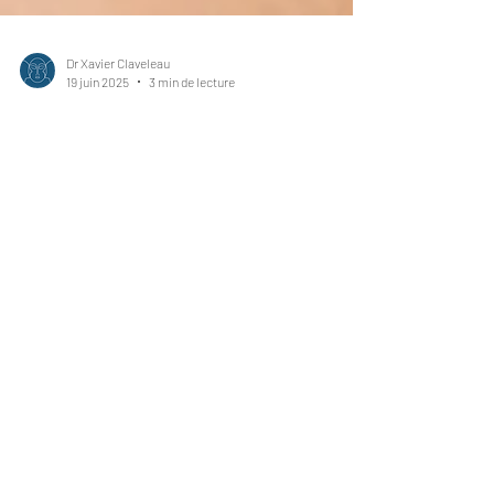
Dr Xavier Claveleau
19 juin 2025
3 min de lecture
Interventions CBCMF Bordeaux
Les dernières avancées
en rhinoplastie :
précision, naturel et
récupération optimisée
La rhinoplastie, ou chirurgie du nez, est l’une
des interventions les plus pratiquées en
chirurgie esthétique du visage. Elle vise à