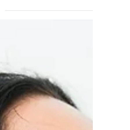
secondaire mineure, consiste à effectuer de
petites corrections après la chirurgie initiale.
Elle ne doit pas être confondue avec une
rhinoplastie secondaire complète, qui est une
nouvelle intervention complexe sur un nez
déjà opéré.