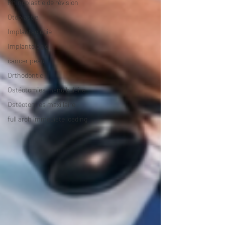
Rhinoplastie de révision
Otoplastie
Implantaologie
Implantologie
cancer peau
Orthodontie
Ostéotomies mandibulaire
Ostéotomies maxillaire
full arch immediate loading