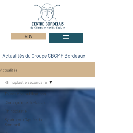
RDV
Actualités du Groupe CBCMF Bordeaux
Actualités
Rhinoplastie secondaire
Toutes nos publications
Chirurgie maxillo-faciale
Rhinoplastie
Syndrome d'Apnée du
Sommeil