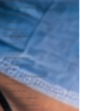
Bosse du nez
Rétrognathie mandibulaire
Sport et chirurgie
Génioplastie
Implants
Dents de sagesse
Chirurgie
Anesthésie
Chirurgie cutanée
Interventions CBCMF
Bordeaux
Actualités CBCMF Bordeaux
Chirurgie orthognathique
Fracture du nez
Chirurgie mini-invasive
Rhinoplastie secondaire