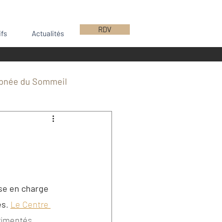
RDV
ifs
Actualités
pnée du Sommeil
e
Implants
ntions CBCMF Bordeaux
se en charge 
Chirurgie mini-invasive
es
. 
Le Centre 
rimentés, 