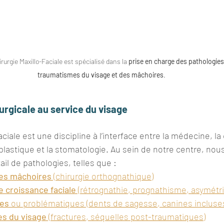
rurgie Maxillo-Faciale est spécialisé dans la 
prise en charge des pathologies
traumatismes du visage et des mâchoires
. 
urgicale au service du visage
aciale est une discipline à l’interface entre la médecine, la 
e plastique et la stomatologie. Au sein de notre centre, no
il de pathologies, telles que :
es mâchoires
 (chirurgie orthognathique)
 croissance faciale
 (rétrognathie, prognathisme, asymétri
ses
 ou problématiques (dents de sagesse, canines incluse
s du visage
 (fractures, séquelles post-traumatiques)