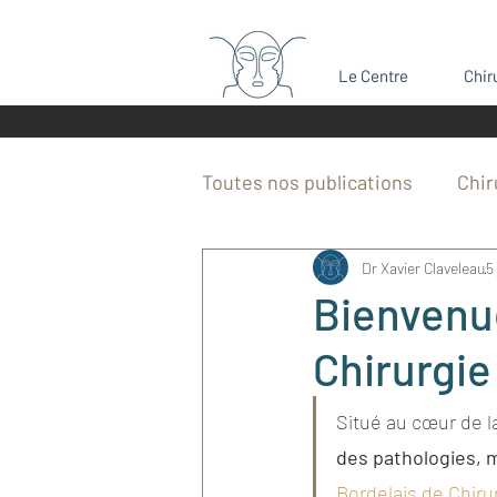
Le Centre
Chir
Toutes nos publications
Chir
Dr Xavier Claveleau
5
Bosse du nez
Rétrognat
Bienvenue
Chirurgie
Dents de sagesse
Chiru
Situé au cœur de la
Actualités CBCMF Bordeaux
des pathologies, 
Bordelais de Chirur