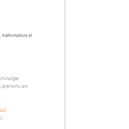
, malformations et 
chirurgie 
us prenons en 
es)
s)