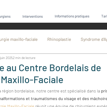
Informations pratiques
Tar
urgiens
Interventions
urgie maxillo-faciale
Rhinoplastie
Syndrome d'A
 juin 2025
2 min de lecture
hie mandibulaire
Sport et chirurgie
Génioplasti
 au Centre Bordelais de
 Maxillo-Faciale
rgie
Anesthésie
Chirurgie cutanée
Interve
 région bordelaise, notre centre est spécialisé dans la 
pri
Chirurgie orthognathique
Fracture du nez
malformations et traumatismes du visage et des mâchoir
gie Maxillo-Faciale
 réunit une équipe de chirurgiens expé