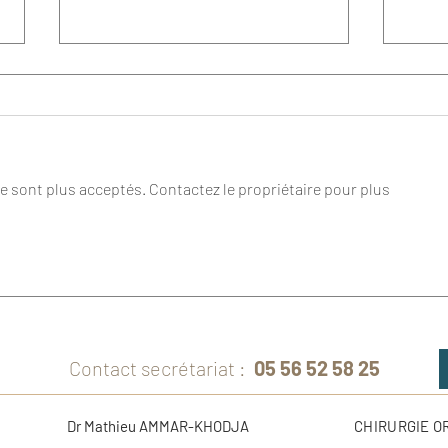
 sont plus acceptés. Contactez le propriétaire pour plus
Extraction des dents de
Le rô
sagesse : l’expertise du
facia
chirurgien maxillo-facial
des 
visa
Contact secrétariat :
05 56 52 58 25
Dr Mathieu AMMAR-KHODJA
CHIRURGIE 