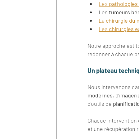
Les 
pathologies 
Les 
tumeurs bén
La 
chirurgie du
Les 
chirurgies 
Notre approche est to
redonner à chaque pa
Un plateau techni
Nous intervenons dan
modernes
, d’
imageri
d’outils de 
planificati
Chaque intervention e
et une récupération r