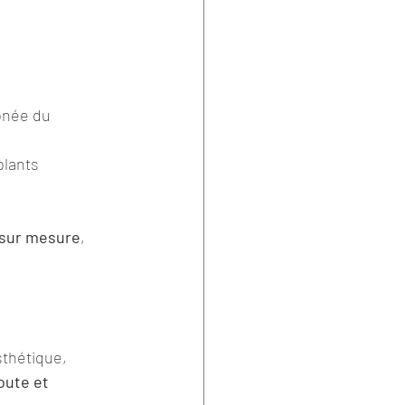
pnée du 
plants
 sur mesure
, 
sthétique, 
oute et 