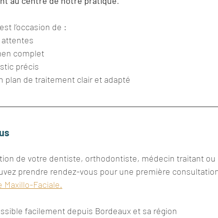
ent au centre de notre pratique
.
st l’occasion de :
attentes
men complet
stic précis
 plan de traitement clair et adapté
us
ation de votre dentiste, orthodontiste, médecin traitant o
uvez prendre rendez-vous pour une première consultation
 Maxillo-Faciale.
essible facilement depuis Bordeaux et sa région