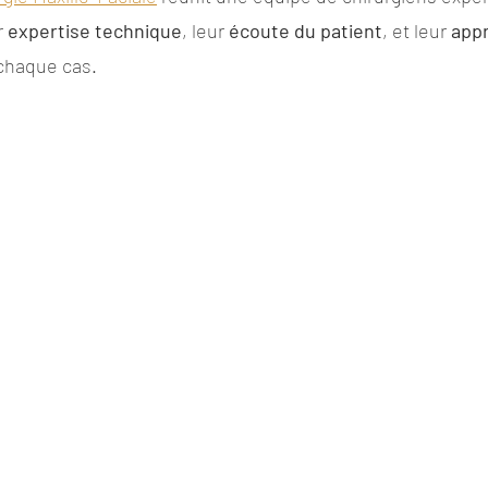
 
expertise technique
, leur 
écoute du patient
, et leur 
app
Rhinoplastie de révision
Otoplastie
Implantaol
chaque cas. 
e
Ostéotomies mandibulaire
Ostéotomies maxil