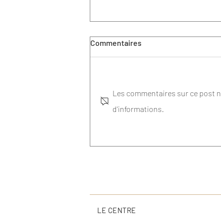
Commentaires
Les commentaires sur ce post ne
d'informations.
Suites opératoires après
l’extraction des dents de
sagesse : à quoi s’attendre ?
LE CENTRE