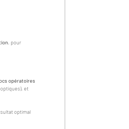
tion
, pour 
ocs opératoires 
optiques), et 
ésultat optimal 