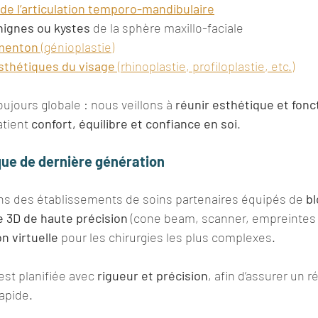
de l’articulation temporo-mandibulaire
ignes ou kystes
 de la sphère maxillo-faciale
 menton
 (génioplastie)
esthétiques du visage
 (rhinoplastie, profiloplastie, etc.)
ujours globale : nous veillons à 
réunir esthétique et fonc
tient 
confort, équilibre et confiance en soi
.
que de dernière génération
s des établissements de soins partenaires équipés de 
bl
e 3D de haute précision
 (cone beam, scanner, empreintes 
on virtuelle
 pour les chirurgies les plus complexes.
st planifiée avec 
rigueur et précision
, afin d’assurer un r
apide.