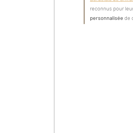
reconnus pour leur
Rhinoplastie secondaire
personnalisée
 de 
cancer peau
Orthodonti
full arch immediate loading