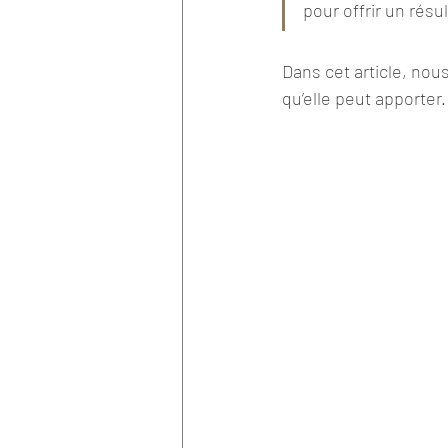
pour offrir un résu
Rhinoplastie secondaire
Dans cet article, nous
qu’elle peut apporter.
cancer peau
Orthodonti
full arch immediate loading