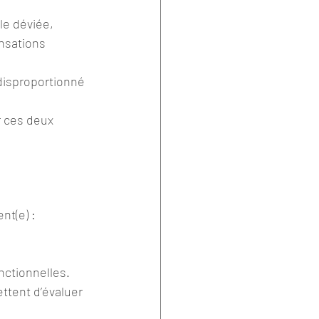
e déviée, 
nsations 
disproportionné 
r ces deux 
nt(e) :
nctionnelles.
tent d’évaluer 