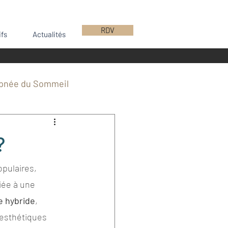
RDV
ifs
Actualités
pnée du Sommeil
e
Implants
?
ntions CBCMF Bordeaux
opulaires, 
iée à une 
e hybride
, 
Chirurgie mini-invasive
 esthétiques 