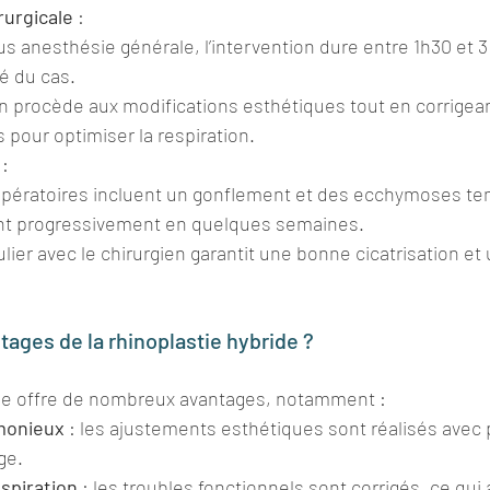
rurgicale
 :
s anesthésie générale, l’intervention dure entre 1h30 et 3
é du cas.
en procède aux modifications esthétiques tout en corrigea
s pour optimiser la respiration.
 :
opératoires incluent un gonflement et des ecchymoses tem
nt progressivement en quelques semaines.
ulier avec le chirurgien garantit une bonne cicatrisation et 
tages de la rhinoplastie hybride ?
ide offre de nombreux avantages, notamment :
monieux
 : les ajustements esthétiques sont réalisés avec 
ge.
spiration
 : les troubles fonctionnels sont corrigés, ce qui