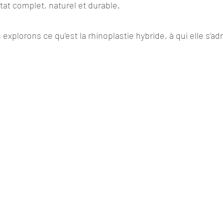
ltat complet, naturel et durable.
Rhinoplastie de révision
Otoplastie
Implantaol
 explorons ce qu’est la rhinoplastie hybride, à qui elle s’ad
e
Ostéotomies mandibulaire
Ostéotomies maxil