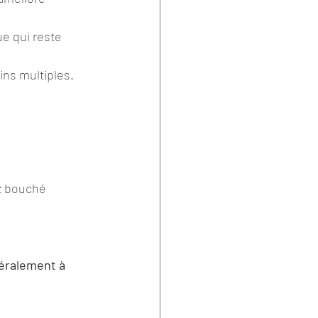
ue qui reste 
ins multiples.
z bouché 
néralement à 