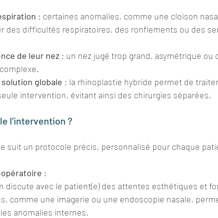
espiration
 : certaines anomalies, comme une cloison nasal
r des difficultés respiratoires, des ronflements ou des se
.
ence de leur nez
 : un nez jugé trop grand, asymétrique ou 
 complexe.
 solution globale
 : la rhinoplastie hybride permet de traite
eule intervention, évitant ainsi des chirurgies séparées.
 l’intervention ?
de suit un protocole précis, personnalisé pour chaque patie
éopératoire
 :
n discute avec le patient(e) des attentes esthétiques et fo
, comme une imagerie ou une endoscopie nasale, permet
lles anomalies internes.