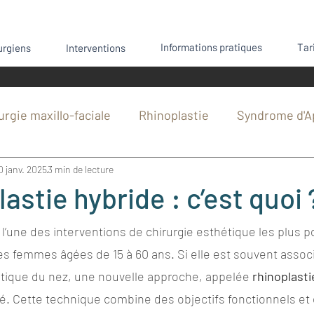
Informations pratiques
Tar
urgiens
Interventions
urgie maxillo-faciale
Rhinoplastie
Syndrome d'A
0 janv. 2025
3 min de lecture
hie mandibulaire
Sport et chirurgie
Génioplasti
astie hybride : c’est quoi 
rgie
Anesthésie
Chirurgie cutanée
Interve
 l’une des interventions de chirurgie esthétique les plus p
 femmes âgées de 15 à 60 ans. Si elle est souvent assoc
tique du nez, une nouvelle approche, appelée 
rhinoplasti
Chirurgie orthognathique
Fracture du nez
é. Cette technique combine des objectifs fonctionnels et