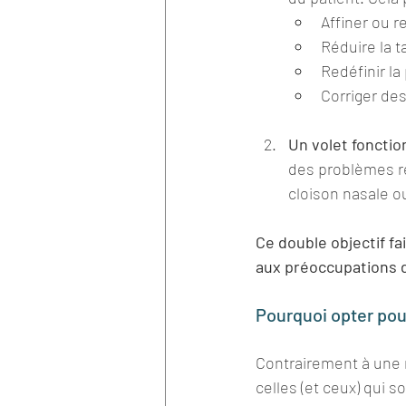
Affiner ou r
Réduire la t
Redéfinir la
Corriger de
Un volet fonctio
des problèmes re
cloison nasale o
Ce double objectif fai
aux préoccupations de
Pourquoi opter pou
Contrairement à une r
celles (et ceux) qui s