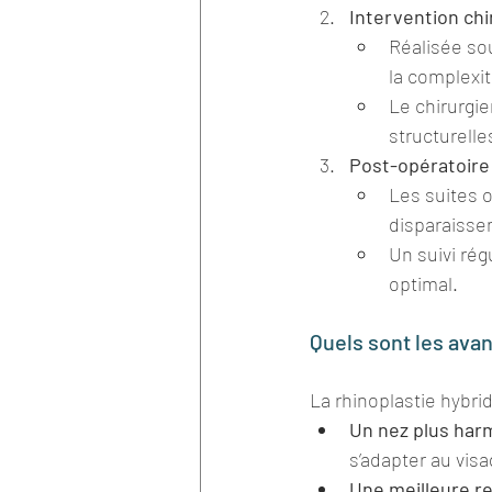
Intervention chi
Réalisée sou
la complexit
Le chirurgi
structurelle
Post-opératoire
Les suites 
disparaisse
Un suivi rég
optimal.
Quels sont les avan
La rhinoplastie hybr
Un nez plus har
s’adapter au visa
Une meilleure re