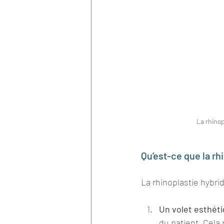
La rhinop
Qu’est-ce que la rh
La rhinoplastie hybri
Un volet esthét
du patient. Cela 