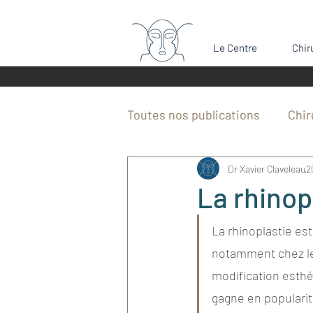
Le Centre
Chir
Toutes nos publications
Chir
Dr Xavier Claveleau
2
Bosse du nez
Rétrognat
La rhinopl
Dents de sagesse
Chiru
La rhinoplastie est
notamment chez les
modification esthé
Actualités CBCMF Bordeaux
gagne en popularit