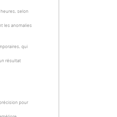
 heures, selon 
nt les anomalies 
poraires, qui 
un résultat 
précision pour 
 améliore 