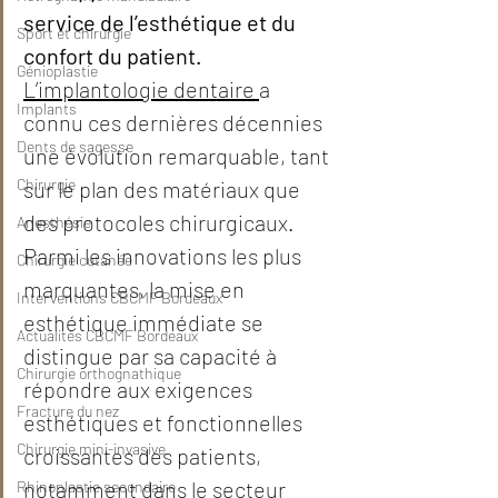
service de l’esthétique et du 
Sport et chirurgie
confort du patient.
Génioplastie
L’implantologie dentaire 
a 
Implants
connu ces dernières décennies 
Dents de sagesse
une évolution remarquable, tant 
Chirurgie
sur le plan des matériaux que 
des protocoles chirurgicaux. 
Anesthésie
Parmi les innovations les plus 
Chirurgie cutanée
marquantes, la mise en 
Interventions CBCMF Bordeaux
esthétique immédiate se 
Actualités CBCMF Bordeaux
distingue par sa capacité à 
Chirurgie orthognathique
répondre aux exigences 
Fracture du nez
esthétiques et fonctionnelles 
Chirurgie mini-invasive
croissantes des patients, 
notamment dans le secteur 
Rhinoplastie secondaire