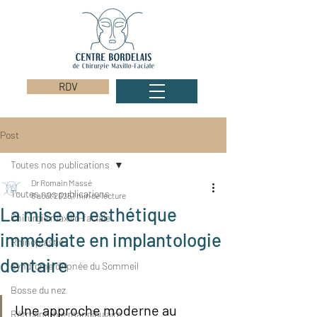
RDV
Post
Toutes nos publications
Dr Romain Massé
Toutes nos publications
8 août 2025
1 min de lecture
La mise en esthétique
Chirurgie maxillo-faciale
immédiate en implantologie
Rhinoplastie
dentaire
Syndrome d'Apnée du Sommeil
Bosse du nez
Une approche moderne au 
Rétrognathie mandibulaire