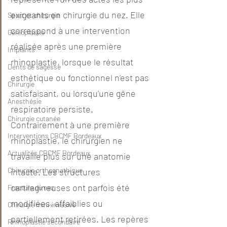
exigeants en chirurgie du nez. Elle 
Sport et chirurgie
correspond à une intervention 
Génioplastie
réalisée après une première 
Implants
rhinoplastie, lorsque le résultat 
Dents de sagesse
esthétique ou fonctionnel n’est pas 
Chirurgie
satisfaisant, ou lorsqu’une gêne 
Anesthésie
respiratoire persiste. 
Chirurgie cutanée
Contrairement à une première 
Interventions CBCMF Bordeaux
rhinoplastie, le chirurgien ne 
Actualités CBCMF Bordeaux
travaille plus sur une anatomie 
Chirurgie orthognathique
intacte. Les structures 
cartilagineuses ont parfois été 
Fracture du nez
modifiées, affaiblies ou 
Chirurgie mini-invasive
partiellement retirées. Les repères 
Rhinoplastie secondaire