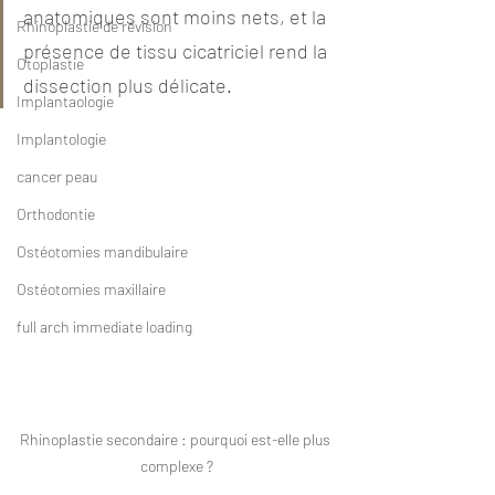
anatomiques sont moins nets, et la 
Rhinoplastie de révision
présence de tissu cicatriciel rend la 
Otoplastie
dissection plus délicate.
Implantaologie
Implantologie
cancer peau
Orthodontie
Ostéotomies mandibulaire
Ostéotomies maxillaire
full arch immediate loading
Rhinoplastie secondaire : pourquoi est-elle plus 
complexe ?