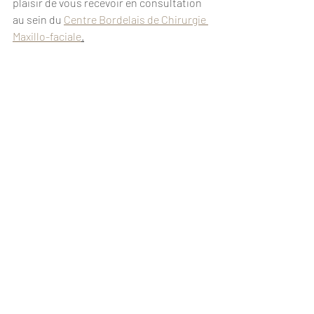
plaisir de vous recevoir en consultation 
au sein du 
Centre Bordelais de Chirurgie 
Maxillo-faciale
.
Prendre rendez-vous
Posts récents
Voir tout