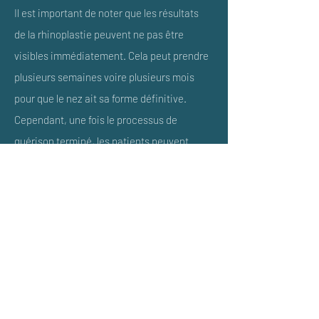
Il est important de noter que les résultats
de la rhinoplastie peuvent ne pas être
visibles immédiatement. Cela peut prendre
plusieurs semaines voire plusieurs mois
pour que le nez ait sa forme définitive.
Cependant, une fois le processus de
guérison terminé, les patients peuvent
profiter d'un nez plus proportionné, plus
fonctionnel.
Nous sommes fiers de pouvoir proposer à
nos patients des techniques chirurgicales
de pointe (rhinoplastie dite préservatrice,
rhinoplastie ultrasonique, rhinostructure,
greffes cartilagineuses, greffe costales,