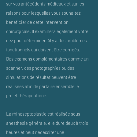
sur vos antécédents médicaux et sur les
raisons pour lesquelles vous souhaitez
bénéficier de cette intervention
chirurgicale. Il examinera également votre
nez pour déterminer s'il y a des problèmes
fonctionnels qui doivent être corrigés.
Des examens complémentaires comme un
scanner, des photographies ou des
simulations de résultat peuvent être
réalisées afin de parfaire ensemble le
projet thérapeutique.
La rhinoseptoplastie est réalisée sous
anesthésie générale, elle dure deux à trois
heures et peut nécessiter une