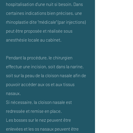
hospitalisation d'une nuit si besoin. Dans
certaines indications bien précises, une
rhinoplastie dite “médicale” (par injections)
peut être proposée et réalisée sous
anesthésie locale au cabinet.
Pendant la procédure, le chirurgien
effectue une incision, soit dans la narine,
soit sur la peau de la cloison nasale afin de
pouvoir accéder aux os et aux tissus
nasaux.
Si nécessaire, la cloison nasale est
redressée et remise en place.
Les bosses sur le nez peuvent être
enlevées et les os nasaux peuvent être