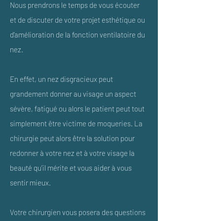
Nous prendrons le temps de vous écouter
et de discuter de votre projet esthétique ou
d’amélioration de la fonction ventilatoire du
nez.
En effet, un nez disgracieux peut
grandement donner au visage un aspect
sévère, fatigué ou alors le patient peut tout
simplement être victime de moqueries. La
chirurgie peut alors être la solution pour
redonner à votre nez et à votre visage la
beauté qu’il mérite et vous aider à vous
sentir mieux.
Votre chirurgien vous posera des questions