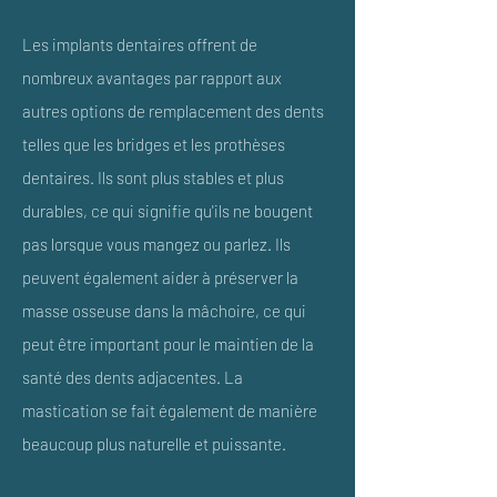
Les implants dentaires offrent de
nombreux avantages par rapport aux
autres options de remplacement des dents
telles que les bridges et les prothèses
dentaires. Ils sont plus stables et plus
durables, ce qui signifie qu'ils ne bougent
pas lorsque vous mangez ou parlez. Ils
peuvent également aider à préserver la
masse osseuse dans la mâchoire, ce qui
peut être important pour le maintien de la
santé des dents adjacentes. La
mastication se fait également de manière
beaucoup plus naturelle et puissante.