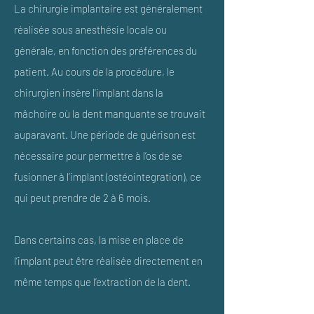
La chirurgie implantaire est généralement
réalisée sous anesthésie locale ou
générale, en fonction des préférences du
patient. Au cours de la procédure, le
chirurgien insère l'implant dans la
mâchoire où la dent manquante se trouvait
auparavant. Une période de guérison est
nécessaire pour permettre à l’os de se
fusionner à l’implant (ostéointegration), ce
qui peut prendre de 2 à 6 mois.
Dans certains cas, la mise en place de
l’implant peut être réalisée directement en
même temps que l’extraction de la dent.