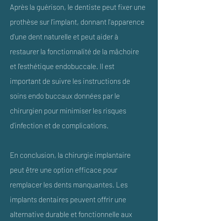
Après la guérison, le dentiste peut fixer une
prothèse sur l’implant, donnant l'apparence
d'une dent naturelle et peut aider à
restaurer la fonctionnalité de la mâchoire
et l’esthétique endobuccale. Il est
important de suivre les instructions de
soins endo buccaux données par le
chirurgien pour minimiser les risques
d'infection et de complications.
En conclusion, la chirurgie implantaire
peut être une option efficace pour
remplacer les dents manquantes. Les
implants dentaires peuvent offrir une
alternative durable et fonctionnelle aux