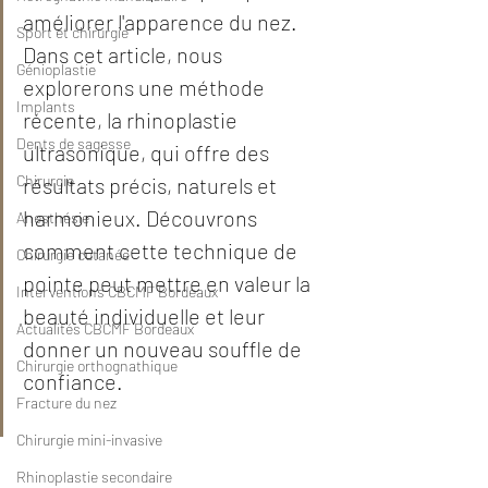
améliorer l'apparence du nez. 
Sport et chirurgie
Dans cet article, nous 
Génioplastie
explorerons une méthode 
Implants
récente, la rhinoplastie 
Dents de sagesse
ultrasonique, qui offre des 
Chirurgie
résultats précis, naturels et 
harmonieux. Découvrons 
Anesthésie
comment cette technique de 
Chirurgie cutanée
pointe peut mettre en valeur la 
Interventions CBCMF Bordeaux
beauté individuelle et leur 
Actualités CBCMF Bordeaux
donner un nouveau souffle de 
Chirurgie orthognathique
confiance.
Fracture du nez
Chirurgie mini-invasive
Rhinoplastie secondaire