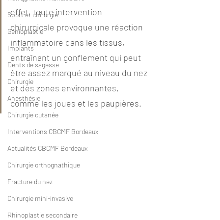
effet, toute intervention 
Sport et chirurgie
chirurgicale provoque une réaction 
Génioplastie
inflammatoire dans les tissus, 
Implants
entraînant un gonflement qui peut 
Dents de sagesse
être assez marqué au niveau du nez 
Chirurgie
et des zones environnantes, 
Anesthésie
comme les joues et les paupières.
Chirurgie cutanée
Interventions CBCMF Bordeaux
Actualités CBCMF Bordeaux
Chirurgie orthognathique
Fracture du nez
Chirurgie mini-invasive
Rhinoplastie secondaire