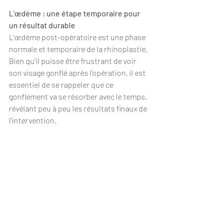
L’œdème : une étape temporaire pour 
un résultat durable
L’œdème post-opératoire est une phase 
normale et temporaire de la rhinoplastie. 
Bien qu’il puisse être frustrant de voir 
son visage gonflé après l’opération, il est 
essentiel de se rappeler que ce 
gonflement va se résorber avec le temps, 
révélant peu à peu les résultats finaux de 
l’intervention.
En respectant les conseils de votre 
chirurgien et en ayant de la patience, 
vous pourrez apprécier pleinement les 
bénéfices de votre rhinoplastie et 
profiter d’un nez harmonieux et en 
accord avec vos attentes.