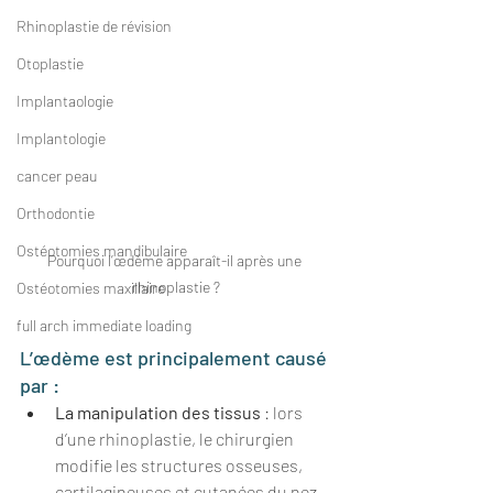
Rhinoplastie de révision
Otoplastie
Implantaologie
Implantologie
cancer peau
Orthodontie
Ostéotomies mandibulaire
Pourquoi l’œdème apparaît-il après une 
rhinoplastie ?
Ostéotomies maxillaire
full arch immediate loading
L’œdème est principalement causé 
par :
La manipulation des tissus
 : lors 
d’une rhinoplastie, le chirurgien 
modifie les structures osseuses, 
cartilagineuses et cutanées du nez, 