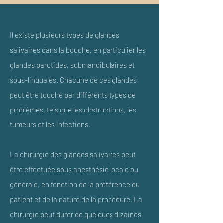
Il existe plusieurs types de glandes
salivaires dans la bouche, en particulier les
glandes parotides, submandibulaires et
sous-linguales. Chacune de ces glandes
peut être touché par différents types de
problèmes, tels que les obstructions, les
tumeurs et les infections.
La chirurgie des glandes salivaires peut
être effectuée sous anesthésie locale ou
générale, en fonction de la préférence du
patient et de la nature de la procédure. La
chirurgie peut durer de quelques dizaines