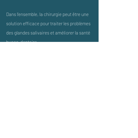
Dans l'ensemble, la chirurgie peut être une
solution efficace pour traiter les problèmes
des glandes salivaires et améliorer la santé
bucco-dentaire.
Si vous pensez que vous pourriez être
atteint d’une pathologie des glandes
salivaires, nous serons ravis de vous
recevoir en consultation et de réaliser un
examen afin de trouver la solution idéale à
votre symptomatologie.