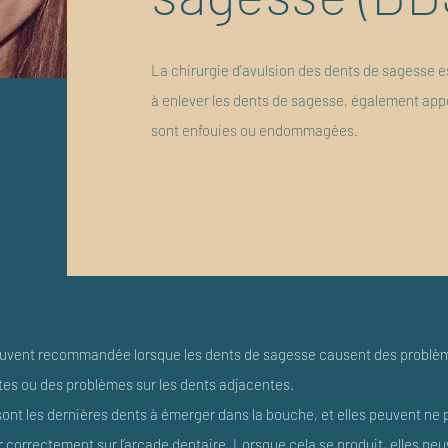
La chirurgie d'avulsion des dents de sagesse 
à enlever les dents de sagesse, également appe
sont enfouies ou endommagées.
ouvent recommandée lorsque les dents de sagesse causent des problème
stes ou des problèmes sur les dents adjacentes.
ont les dernières dents à émerger dans la bouche, et elles peuvent ne
 correctement sur l’arcade dentaire. Lorsque cela se produit, elles pe