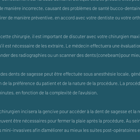
de manière incorrecte, causant des problèmes de santé bucco-dentaire.
rer de manière préventive, en accord avec votre dentiste ou votre ort
cette chirurgie, il est important de discuter avec votre chirurgien maxi
’il est nécessaire de les extraire. Le médecin effectuera une évaluati
nder des radiographies ou un scanner des dents (conebeam) pour mie
n des dents de sagesse peut être effectuée sous anesthésie locale, gén
n de la préférence du patient et de la nature de la procédure. La proc
nutes, en fonction de la complexité de l'avulsion.
 chirurgien incisera la gencive pour accéder à la dent de sagesse et la r
euvent être nécessaires pour fermer la plaie après la procédure. Au sei
s mini-invasives afin d’améliorer au mieux les suites post-opératoires et