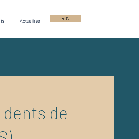
RDV
ifs
Actualités
 dents de
S)