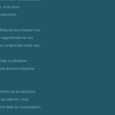
 Il est donc
hodontiste.
llofacial pour évaluer vos
on approfondie de vos
ux comprendre votre cas.
érale ou sédation
édure dure en moyenne
etirera de la mâchoire.
n du cabinet, nous
 le délai de cicatrisation.