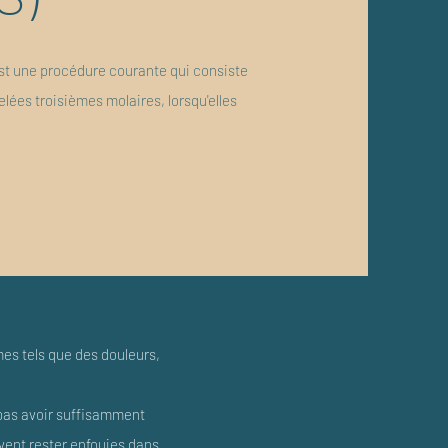
est une procédure courante qui consiste
lées troisièmes molaires, lorsqu'elles
s tels que des douleurs,
 pas avoir suffisamment
uvent rester enfouies dans