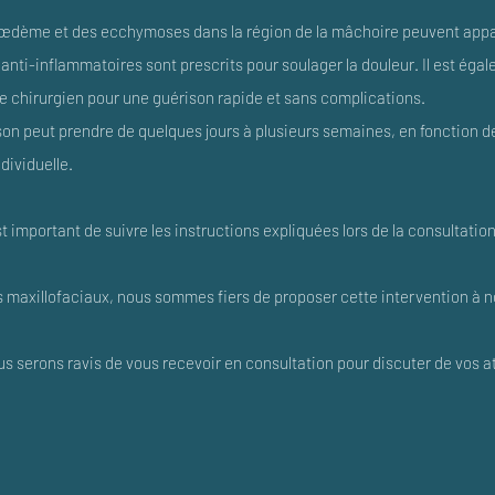
 l’œdème et des ecchymoses dans la région de la mâchoire peuvent appa
anti-inflammatoires sont prescrits pour soulager la douleur. Il est éga
re chirurgien pour une guérison rapide et sans complications.
n peut prendre de quelques jours à plusieurs semaines, en fonction de 
dividuelle.
t important de suivre les instructions expliquées lors de la consultatio
s maxillofaciaux, nous sommes fiers de proposer cette intervention à n
us serons ravis de vous recevoir en consultation pour discuter de vos a